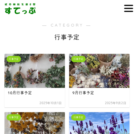
― CATEGORY ―
行事予定
行事予定
行事予定
10月行事予定
9月行事予定
2025年10月1日
2025年9月2日
行事予定
行事予定