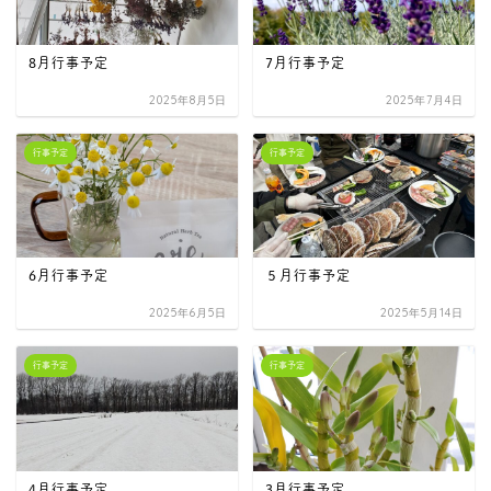
8月行事予定
7月行事予定
2025年8月5日
2025年7月4日
行事予定
行事予定
6月行事予定
５月行事予定
2025年6月5日
2025年5月14日
行事予定
行事予定
4月行事予定
3月行事予定