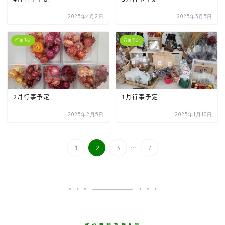
2025年4月2日
2025年3月5日
行事予定
行事予定
2月行事予定
1月行事予定
2025年2月5日
2025年1月10日
...
1
2
3
7